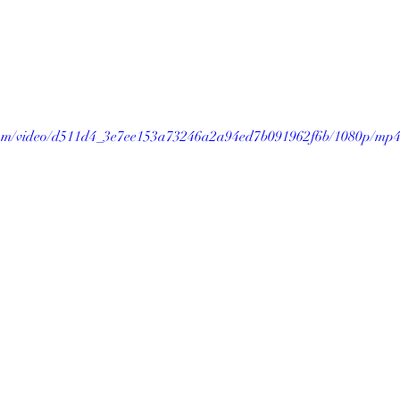
c.com/video/d511d4_3e7ee153a73246a2a94ed7b091962f6b/1080p/mp4