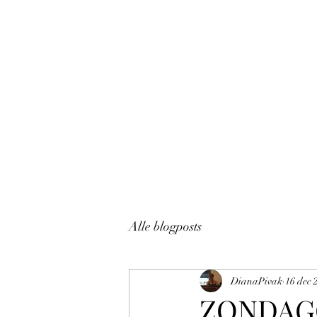
dianapivak@hotmail.com
DIANA PIVAK
Alle blogposts
DianaPivak
16 dec 
ZONDAG