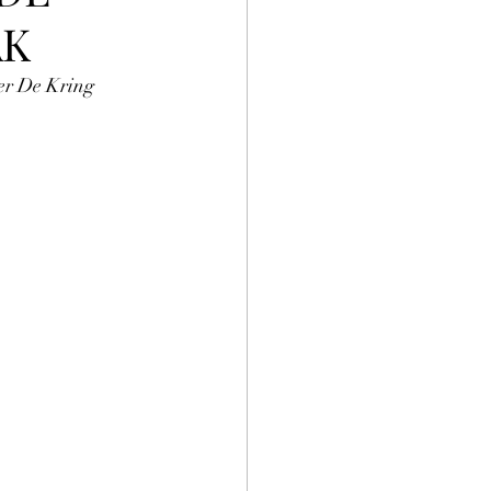
AK
er De Kring 